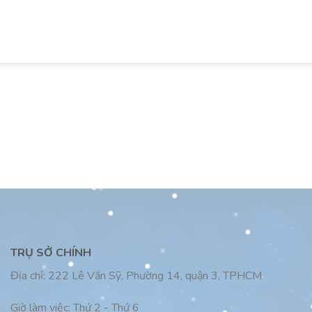
TRỤ SỞ CHÍNH
Địa chỉ:
222 Lê Văn Sỹ, Phường 14, quận 3, TPHCM
Giờ làm việc:
Thứ 2 - Thứ 6